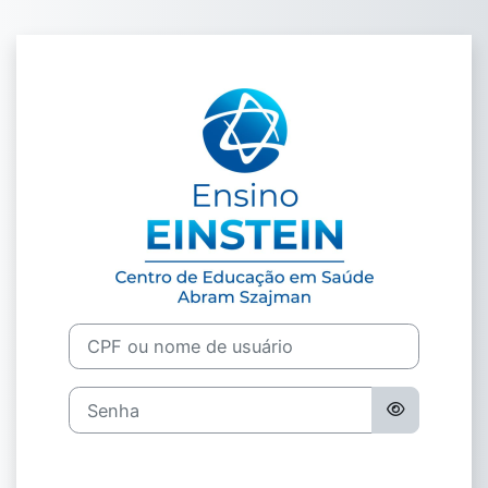
Ir para o conteúdo principal
Acesso a SBIB
Avançar para criar nova conta
CPF ou nome de usuário
Senha